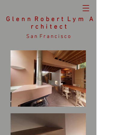
G l e n n R o b e r t L y m A
r c h
i
t e c t
S a n F r a n c i s c o